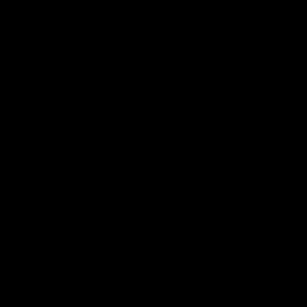
Roulette Lobby